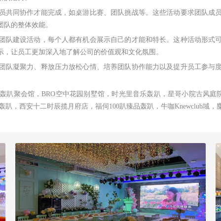
员共同协作才能完成，如桌游比赛、团队挑战等。这些活动要求团队成
团队的整体效能。
团队建设活动，每个人都有机会展示自己的才能和特长。这种活动形式
示，让员工更加深入地了解公司的价值观和文化氛围。
团队凝聚力、释放压力放松心情、培养团队协作能力以及提升员工参与
轰趴聚会馆，BRO空中花园别墅馆，时光里音乐轰趴，星哥小院古风庭院
刻别墅聚会轰趴，西安十二时辰揽月府店，福伺100趴臻品轰趴，牛咖Knewcl