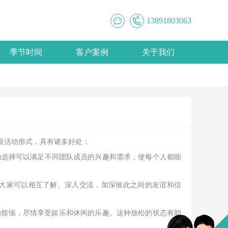
13891803063
季节时间
客户案例
关于我们
设活动形式，具有诸多好处：
动选择可以满足不同团队成员的兴趣和需求，使每个人都能
大家可以相互了解、深入交流，加深彼此之间的友谊和信
的烦恼，尽情享受娱乐和休闲的乐趣。这种放松的状态有助