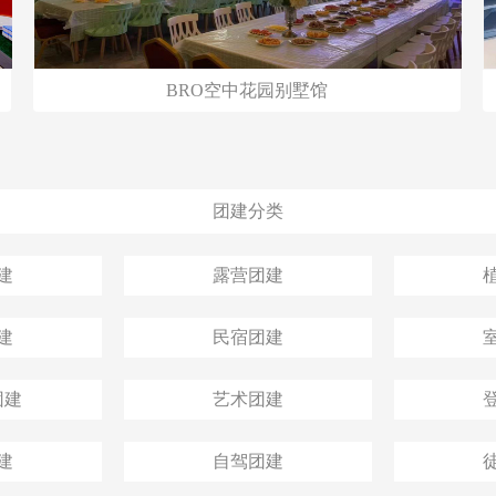
BRO空中花园别墅馆
团建分类
建
露营团建
建
民宿团建
团建
艺术团建
建
自驾团建