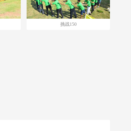
挑战150