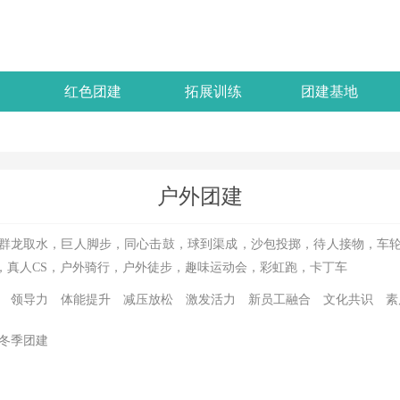
红色团建
拓展训练
团建基地
户外团建
群龙取水，巨人脚步，同心击鼓，球到渠成，沙包投掷，待人接物，车
，真人CS，户外骑行，户外徒步，趣味运动会，彩虹跑，卡丁车
领导力
体能提升
减压放松
激发活力
新员工融合
文化共识
素
冬季团建