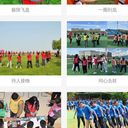
极限飞盘
一圈到底
待人接物
同心击鼓