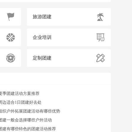
旅游团建
企业培训
定制团建
夏季团建活动方案推荐
周边适合1日团建好去处
组织户外拓展团建活动有哪些优势
团建一般会选择哪些户外活动
团建有哪些特色的团建活动推荐