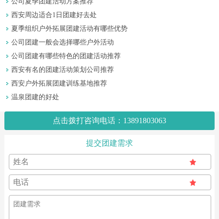
公司夏季团建活动方案推荐
西安周边适合1日团建好去处
夏季组织户外拓展团建活动有哪些优势
公司团建一般会选择哪些户外活动
公司团建有哪些特色的团建活动推荐
西安有名的团建活动策划公司推荐
西安户外拓展团建训练基地推荐
温泉团建的好处
点击拨打咨询电话：13891803063
提交团建需求