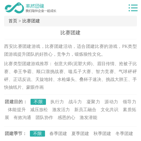
首页
首页
>
比赛团建
服务项目
比赛团建
团建服务
西安比赛团建游戏，比赛团建活动，适合团建比赛的游戏，PK类型
团游戏提升团队的好胜心，竞争力，锻炼狼性文化。
团建基地
比赛类型团建游戏推荐： 创意大师(泥塑大师)、眉目传情、抢被子比
团建目的
赛、拳王争霸、顺口溜挑战赛、嗑瓜子大赛、智力竞赛、气球砰砰
砰、正话反说、天旋地转、水枪爆头、叠杯子速决、挑战大肺王、手
客户案例
快抽纸片、蒙眼作画
率然优势
团建目的：
不限
执行力
战斗力
凝聚力
源动力
领导力
团建新闻
体能提升
减压放松
激发活力
新员工融合
文化共识
素质拓
展
有效沟通
团队协作
感恩的心
激发潜能
团建课堂
关于我们
团建季节：
不限
春季团建
夏季团建
秋季团建
冬季团建