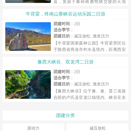
县，发源于秦岭南麓鄂陕交接的天池
岭。全长58公里（核心景区10公里），
牛背梁，终南山寨峡谷运动乐园二日游
面积358平方公里。素有猿人之家、神奇
峡谷...
团建时间
：2日
适合季节
：
团建目的
：减压放松, 激发活力
【牛背梁国家森林公园】牛背梁景区位
于陕西省商洛市柞水县境内，距离西安
近一小时车程。景区面积2123公顷，景
豫西大峡谷、双龙湾二日游
区内景观资源丰富，生态系统完整，被
联合国教科文...
团建时间
：2日
适合季节
：
团建目的
：减压放松, 激发活力
【豫西大峡谷】位于豫、秦、晋三省接
合部的卢氏县官道口镇境内。峡谷呈东
西走向，像一条由西向东延展的飘带，
总长度30余公里，宽度30来到50米，深
团建分类
度50米到200...
源动力
减压放松