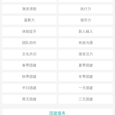
激发潜能
执行力
凝聚力
领导力
体能提升
新人融入
团队协作
有效沟通
文化共识
激发活力
春季团建
夏季团建
秋季团建
冬季团建
半日团建
一天团建
两天团建
三天团建
团建服务