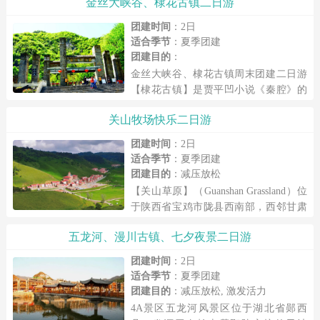
金丝大峡谷、棣花古镇二日游
联系我们
团建时间
：2日
适合季节
：夏季团建
团建目的
：
金丝大峡谷、棣花古镇周末团建二日游
【棣花古镇】是贾平凹小说《秦腔》的
原型实景地，清风老街就在于此。景区
关山牧场快乐二日游
位于丹凤县城西15公里处，北通秦晋，
南连吴楚...
团建时间
：2日
适合季节
：夏季团建
团建目的
：减压放松
【关山草原】（Guanshan Grassland）位
于陕西省宝鸡市陇县西南部，西邻甘肃
省天水市张家川回族自治县马鹿乡，距
五龙河、漫川古镇、七夕夜景二日游
宝鸡市区134公里、西安市300公里，是
中国西北内陆...
团建时间
：2日
适合季节
：夏季团建
团建目的
：减压放松, 激发活力
4A景区五龙河风景区位于湖北省郧西