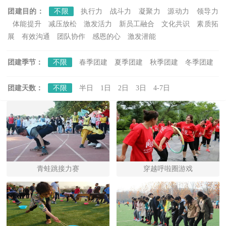
团建目的：
不限
执行力
战斗力
凝聚力
源动力
领导力
体能提升
减压放松
激发活力
新员工融合
文化共识
素质拓
展
有效沟通
团队协作
感恩的心
激发潜能
团建季节：
不限
春季团建
夏季团建
秋季团建
冬季团建
团建天数：
不限
半日
1日
2日
3日
4-7日
青蛙跳接力赛
穿越呼啦圈游戏