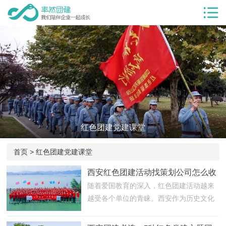
首页
服务项目
团建服务
团建基地
团建目的
红色团建党建课堂
客户案例
率然优势
首页
>
红色团建党建课堂
团建新闻
西安红色团建活动找策划公司怎么收
费
随着爱国教育的深入，红色团建活动越来
团建课堂
越受各个单位的青睐。西安作为历史文化
关于我们
名城，拥有丰富的红色教育资源，使得红
色团建活动在这里尤为活跃。那么，当西