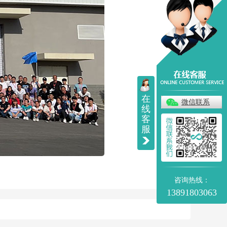
在
微信联系
线
客
服
咨询热线：
13891803063