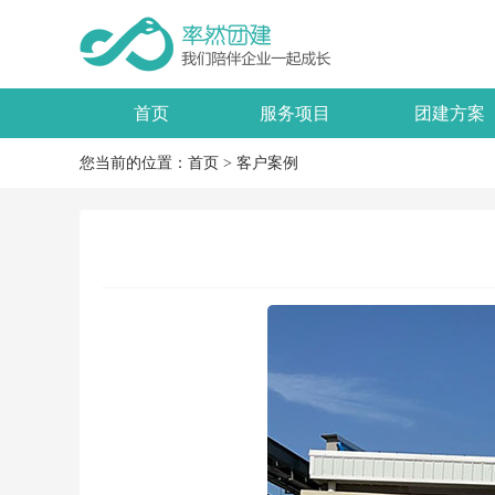
首页
服务项目
团建方案
您当前的位置：
首页
>
客户案例