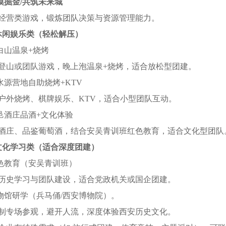
沙漠掘金/共筑未来城
经营类游戏，锻炼团队决策与资源管理能力。
 休闲娱乐类（轻松解压）
太白山温泉+烧烤
登山或团队游戏，晚上泡温泉+烧烤，适合放松型团建。
清水源营地自助烧烤+KTV
户外烧烤、棋牌娱乐、KTV，适合小型团队互动。
甲邑酒庄品酒+文化体验
酒庄、品鉴葡萄酒，结合安吴青训班红色教育，适合文化型团队
 文化学习类（适合深度团建）
红色教育（安吴青训班）
历史学习与团队建设，适合党政机关或国企团建。
博物馆研学（兵马俑/西安博物院）。
制专场参观，避开人流，深度体验西安历史文化。