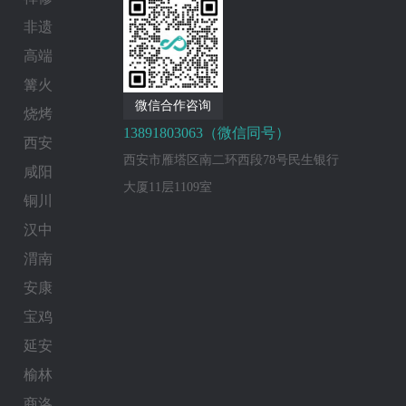
非遗
高端
篝火
微信合作咨询
烧烤
13891803063（微信同号）
西安
西安市雁塔区南二环西段78号民生银行
咸阳
大厦11层1109室
铜川
汉中
渭南
安康
宝鸡
延安
榆林
商洛