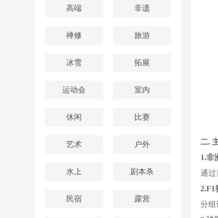
高端
非遗
禅修
旅游
冰雪
拓展
运动会
室内
休闲
比赛
二.
艺术
户外
1.
水上
剧本杀
通过
2.F
民宿
露营
分组