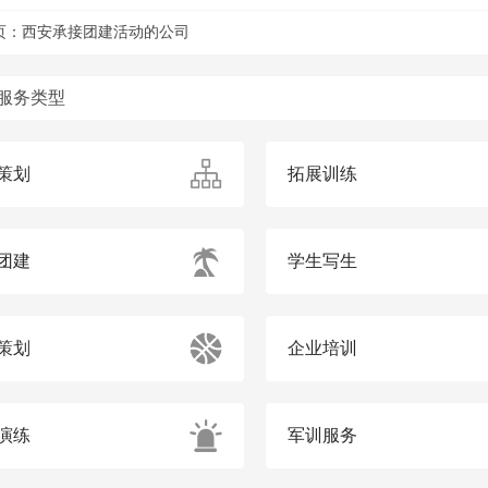
页：
西安承接团建活动的公司
服务类型
策划
拓展训练
团建
学生写生
策划
企业培训
演练
军训服务