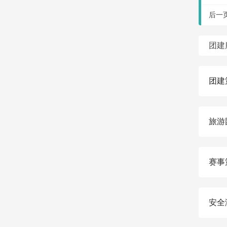
后一
团建
团建
旅游
赛事
安全