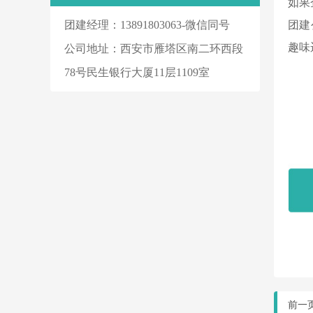
如果
团建经理：13891803063-微信同号
团建
趣味
公司地址：西安市雁塔区南二环西段
78号民生银行大厦11层1109室
前一