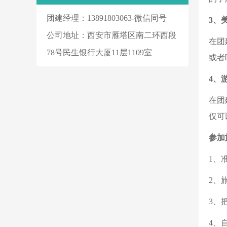
团建经理：13891803063-微信同号
3、
公司地址：西安市雁塔区南二环西段
在团
78号民生银行大厦11层1109室
或者
4、
在团
仅可
参加
1、
2、
3、
4、