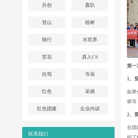
共创
轰趴
登山
植树
骑行
水世界
赏花
真人CS
第一
自驾
寺庙
1、
红色
采摘
如果
裤等
红色团建
企业内训
2、
在团
联系我们
的了