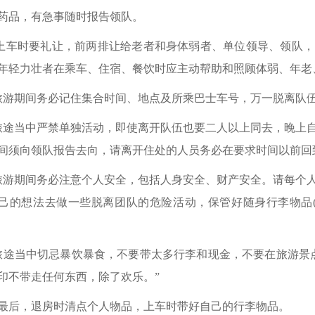
药品，有急事随时报告领队。
、上车时要礼让，前两排让给老者和身体弱者、单位领导、领队
年轻力壮者在乘车、住宿、餐饮时应主动帮助和照顾体弱、年老
旅游期间务必记住集合时间、地点及所乘巴士车号，万一脱离队
旅途当中严禁单独活动，即使离开队伍也要二人以上同去，晚上
间须向领队报告去向，请离开住处的人员务必在要求时间以前回
旅游期间务必注意个人安全，包括人身安全、财产安全。请每个
己的想法去做一些脱离团队的危险活动，保管好随身行李物品
旅途当中切忌暴饮暴食，不要带太多行李和现金，不要在旅游景
印不带走任何东西，除了欢乐。”
、最后，退房时清点个人物品，上车时带好自己的行李物品。