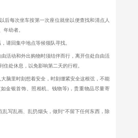
，以后每次坐车按第一次座位就坐以便查找和清点人
、年幼者。
伍，请回集中地点等候领队寻找。
自由活动和外出购物时须结伴而行，离开住处自由活
到住处休息，以免影响第二天的行程。
人大脑里时刻想着安全，时刻绷紧安全这根弦，不能
(如金银首饰、照相机、钱物等)，贵重物品尽量寄
点乱写乱画、乱扔烟头，做到“不留下任何东西，除