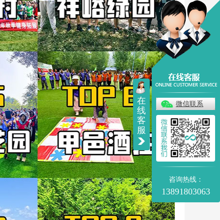
在
微信联系
线
客
服
咨询热线：
13891803063