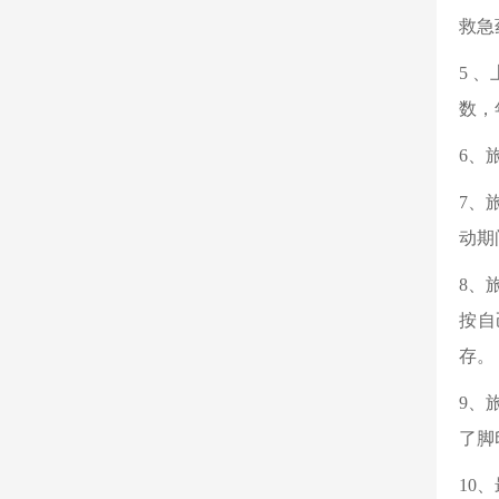
救急
5 
数，
6、
7、
动期
8、
按自
存。
9、
了脚
10