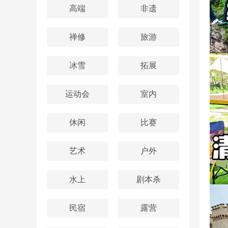
高端
非遗
禅修
旅游
冰雪
拓展
运动会
室内
休闲
比赛
艺术
户外
水上
剧本杀
民宿
露营