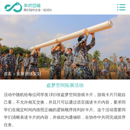
首页
服务项目
团建服务
团建基地
团建目的
客户案例
首页
>
拓展训练策划
盗梦空间拓展活动
率然优势
活动中随机给每位同学发1到3张盗梦空间游戏卡片，游戏卡片只能自
团建新闻
己看，不允许相互交换，并且只可以通过语言描述卡片内容，要求同
团建课堂
学们在规定时间内按照正确的逻辑顺序排列好卡片。这个活动需要同
学们清晰表述卡片的内容，并彼此沟通倾听，在协作中共同完成排序
关于我们
任务。