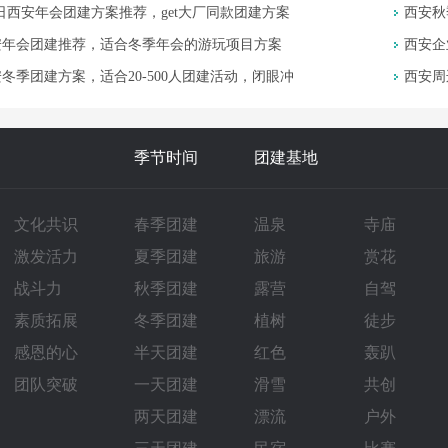
3日西安年会团建方案推荐，get大厂同款团建方案
西安秋
安年会团建推荐，适合冬季年会的游玩项目方案
西安企
冬季团建方案，适合20-500人团建活动，闭眼冲
西安周
季节时间
团建基地
文化共识
春季团建
温泉
寺庙
激发活力
夏季团建
旅游
赏花
战斗力
秋季团建
露营
自驾
素质拓展
冬季团建
植树
徒步
感恩的心
半天团建
红色
轰趴
团队突破
一天团建
滑雪
共创
两天团建
漂流
户外