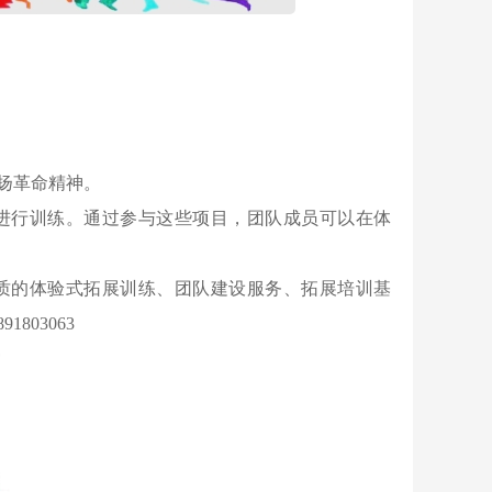
扬革命精神。
进行训练。通过参与这些项目，团队成员可以在体
质的体验式拓展训练、团队建设服务、拓展培训基
03063