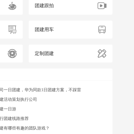
团建跟拍
团建用车
定制团建
司一日团建，华为同款1日团建方案，不踩雷
建活动策划执行公司
建一日游
行团建线路推荐
建有哪些有趣的团队游戏？