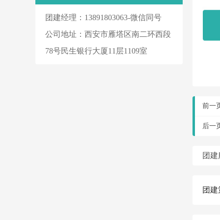
团建经理：13891803063-微信同号
公司地址：西安市雁塔区南二环西段
78号民生银行大厦11层1109室
前一
后一
团建
团建