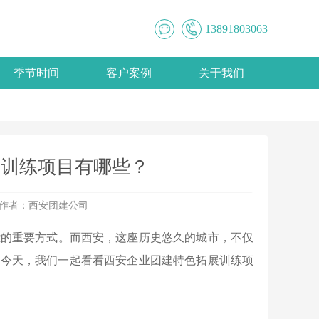
13891803063
季节时间
客户案例
关于我们
展训练项目有哪些？
作者：
西安团建公司
能的重要方式。而西安，这座历史悠久的城市，不仅
。今天，我们一起看看西安企业团建特色拓展训练项