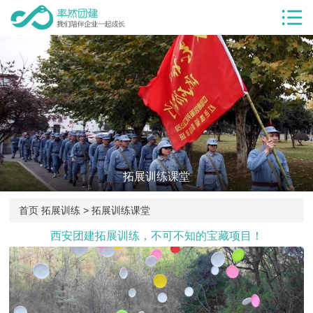
首页
服务项目
团建服务
团建基地
团建目的
拓展训练课堂
客户案例
率然优势
首页
拓展训练 >
拓展训练课堂
团建新闻
西安团建拓展训练，不可不知的宝藏项目！
团建课堂
关于我们