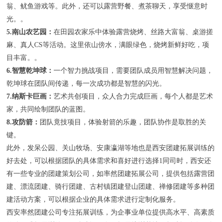
翁、鱿鱼游戏等。此外，还可以露营野餐、煮茶聊天，享受惬意时
光。。
5.南山农艺园：
在田园农家乐中体验露营烧烤、丝路大富翁、桌游搓
麻、真人CS等活动。这里依山傍水，满眼绿色，烧烤新鲜好吃，项
目丰富。。
6.智慧乾坤球：
一个智力挑战项目，需要团队成员用智慧解决问题，
乾坤球在团队间传递，每一次成功都是智慧的闪光。
7.纳斯卡巨画：
艺术共创项目，众人合力完成巨画，每个人都是艺术
家，共同绘制团队的蓝图。
8.攻防箭：
团队竟技项目，体验射箭的乐趣，团队协作是取胜的关
键。
此外，发呆公园、关山牧场、安康瀛湖等地也是西安团建拓展训练的
好去处，可以根据团队的具体需求和喜好进行选择1同司时，西安还
有一些专业的团建策划公司，如率然团建拓展公司，提供包括露营团
建、漂流团建、骑行团建、古村镇团建登山团建、禅修团建等多种团
建活动方案，可以根据企业的具体需求进行定制化服务。
西安率然团建公司专注拓展训练，为企事业单位提供高水平、高素质