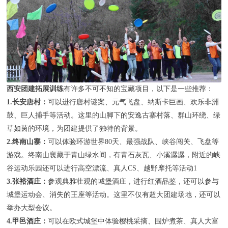
联系我们
西安团建拓展训练
有许多不可不知的宝藏项目，以下是一些推荐：
1.长安唐村：
可以进行唐村谜案、元气飞盘、纳斯卡巨画、欢乐非洲
鼓、巨人捕手等活动。这里的山脚下的安逸古寨村落、群山环绕、绿
草如茵的环境，为团建提供了独特的背景。
2.终南山寨：
可以体验环游世界80天、最强战队、峡谷闯关、飞盘等
游戏。终南山襄藏于青山绿水间，有青石灰瓦、小溪潺潺，附近的峡
谷运动乐园还可以进行高空漂流、真人CS、越野摩托等活动1
3.张裕酒庄：
参观典雅壮观的城堡酒庄，进行红酒品鉴，还可以参与
城堡运动会、消失的王座等活动。这里不仅有超大团建场地，还可以
举办大型会议。
4.甲邑酒庄：
可以在欧式城堡中体验樱桃采摘、围炉煮茶、真人大富